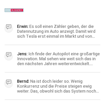
Erwin:
Es soll einen Zähler geben, der die
Datennutzung im Auto anzeigt. Damit wird
sich Tesla erst einmal im Markt und von
dem Wettbewerb abheben.
Jens:
Ich finde der Autopilot eine großartige
Innovation. Mal sehen wie weit sich das in
den nächsten Jahren weiterentwickelt.
Wenn das System einigermaßen
zuverlässig funktioniert, ist das ein klarer
kaufgrund für mich. Danke für die Info.
Bernd:
Na ist doch leider so. Wenig
Konkurrenz und die Preise steigen ewig
weiter. Das, obwohl sich das System noch
nicht mal richtig durchgesetzt hat. Dann gibt
es mal irgendwann Konkurrenz, die sind ich