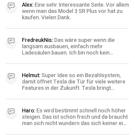
einig, die Preise steigen weiter. Der kleinen
Alex:
Eine sehr Interessante Seite. Vor allem
Mann zahlt.........
wenn man das Model 3 SR Plus vor hat zu
kaufen. Vielen Dank.
FredreukNis:
Das wäre super wenn die
langsam ausbauen, einfach mehr
Ladesäulen bauen. Ich bin noch kein
Elektrofahrzeug Fahrer aber ich möchte so
langsam umsteigen. Für mich das größte
Problem die Ladezeiten und die
Helmut:
Super Idee so ein Bezahlsystem,
Reichweite... Mit den beiden kann ich mich
damit öffnet Tesla die Tür für viele weitere
überhaupt nicht anfreunden ich hoffe es
Features in der Zukunft. Tesla bringt
wird dieses Problem so langsam gelöst
einfach ständig neue Möglichkeiten und das
dass man einfacher laden kann vielleicht
macht die Firma so stark. LG Helmut
sogar während der Fahrt oder sowas oder
einfach eine bessere Lösung als die die
Haro:
Es wird bestimmt schnell noch höher
heute da ist.
steigen. Das ist schön frech und da braucht
man sich nicht wundern das sich keiner ein
E-Auto zulegt. LG Haro