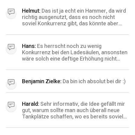
Helmut:
Das ist ja echt ein Hammer, da wird
richtig ausgenutzt, dass es noch nicht
soviel Konkurrenz gibt, das könnte aber
zum Bumerang werden, wenn man Ionity
demnächst meidet. Einmal schlechter Ruf
wird schwer wieder zu meistern. LG Helmut
Hans:
Es herrscht noch zu wenig
Konkurrenz bei den Ladesäulen, ansonsten
wäre solch eine deftige Erhöhung nicht
durchsetzbar. Schade denn das motiviert
nicht auf ein E-Auto umzusteigen. Vielen
Dank für diese Info. LG Hans
Benjamin Zielke:
Da bin ich absolut bei dir :)
Harald:
Sehr informativ, die Idee gefällt mir
gut, warum sollte man auch überall neue
Tankplätze schaffen, wo es bereits soviele
Tankstellen gibt und diese dann auch für E-
Mobilität zu nutzen liegt deshalb ja wohl