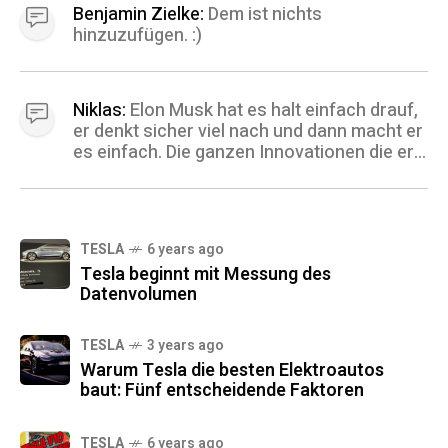
sehr nahe.
Benjamin Zielke:
Dem ist nichts
hinzuzufügen. :)
Niklas:
Elon Musk hat es halt einfach drauf,
er denkt sicher viel nach und dann macht er
es einfach. Die ganzen Innovationen die er
raushaut sind mehr als Zeitgemäß. Ich
frage mich immer, was er wohl als nächstes
angeht und hoffe er bleibt uns noch lange
erhalten. ;) Gruß, Niklas
TESLA
6 years ago
Tesla beginnt mit Messung des
Datenvolumen
TESLA
3 years ago
Warum Tesla die besten Elektroautos
baut: Fünf entscheidende Faktoren
TESLA
6 years ago