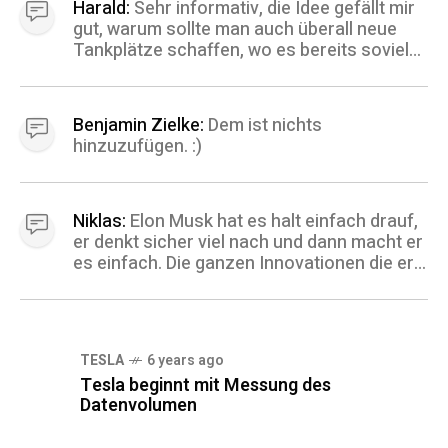
Harald:
Sehr informativ, die Idee gefällt mir
gut, warum sollte man auch überall neue
Tankplätze schaffen, wo es bereits soviele
Tankstellen gibt und diese dann auch für E-
Mobilität zu nutzen liegt deshalb ja wohl
sehr nahe.
Benjamin Zielke:
Dem ist nichts
hinzuzufügen. :)
Niklas:
Elon Musk hat es halt einfach drauf,
er denkt sicher viel nach und dann macht er
es einfach. Die ganzen Innovationen die er
raushaut sind mehr als Zeitgemäß. Ich
frage mich immer, was er wohl als nächstes
angeht und hoffe er bleibt uns noch lange
erhalten. ;) Gruß, Niklas
TESLA
6 years ago
Tesla beginnt mit Messung des
Datenvolumen