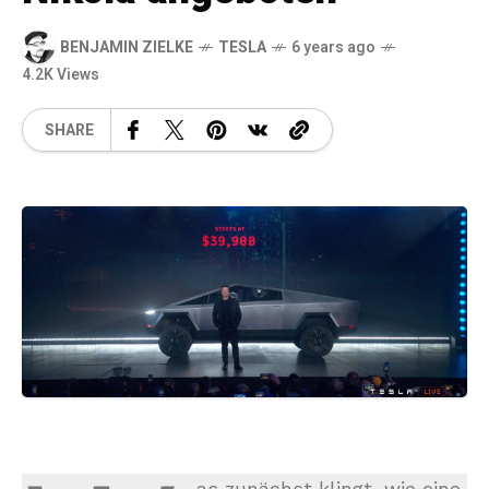
BENJAMIN ZIELKE
TESLA
6 years ago
4.2K Views
SHARE
as zunächst klingt, wie eine