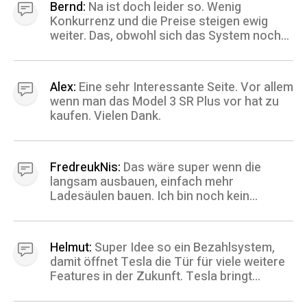
Bernd:
Na ist doch leider so. Wenig
Konkurrenz und die Preise steigen ewig
weiter. Das, obwohl sich das System noch
nicht mal richtig durchgesetzt hat. Dann gibt
es mal irgendwann Konkurrenz, die sind ich
einig, die Preise steigen weiter. Der kleinen
Alex:
Eine sehr Interessante Seite. Vor allem
Mann zahlt.........
wenn man das Model 3 SR Plus vor hat zu
kaufen. Vielen Dank.
FredreukNis:
Das wäre super wenn die
langsam ausbauen, einfach mehr
Ladesäulen bauen. Ich bin noch kein
Elektrofahrzeug Fahrer aber ich möchte so
langsam umsteigen. Für mich das größte
Problem die Ladezeiten und die
Helmut:
Super Idee so ein Bezahlsystem,
Reichweite... Mit den beiden kann ich mich
damit öffnet Tesla die Tür für viele weitere
überhaupt nicht anfreunden ich hoffe es
Features in der Zukunft. Tesla bringt
wird dieses Problem so langsam gelöst
einfach ständig neue Möglichkeiten und das
dass man einfacher laden kann vielleicht
macht die Firma so stark. LG Helmut