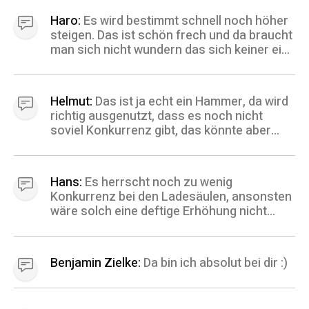
sogar während der Fahrt oder sowas oder
einfach eine bessere Lösung als die die
Haro:
Es wird bestimmt schnell noch höher
heute da ist.
steigen. Das ist schön frech und da braucht
man sich nicht wundern das sich keiner ein
E-Auto zulegt. LG Haro
Helmut:
Das ist ja echt ein Hammer, da wird
richtig ausgenutzt, dass es noch nicht
soviel Konkurrenz gibt, das könnte aber
zum Bumerang werden, wenn man Ionity
demnächst meidet. Einmal schlechter Ruf
wird schwer wieder zu meistern. LG Helmut
Hans:
Es herrscht noch zu wenig
Konkurrenz bei den Ladesäulen, ansonsten
wäre solch eine deftige Erhöhung nicht
durchsetzbar. Schade denn das motiviert
nicht auf ein E-Auto umzusteigen. Vielen
Dank für diese Info. LG Hans
Benjamin Zielke:
Da bin ich absolut bei dir :)